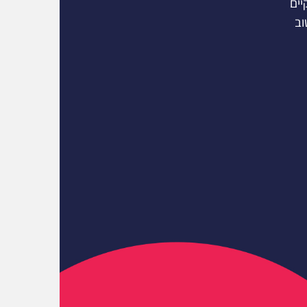
יים
וב