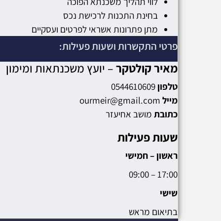
לווי תהליך משכנתא הפוכה
בחינת התכנות לרכישת נכס
מתן פתרונות אשראי לפרטים ועסקיים
פרטי התקשרות ושעות פעילות:
מאיר קולטקר
– יועץ משכנתאות ומימון
טלפון
0544610609
מייל
ourmeir@gmail.com
כתובת
מושב אחיעזר
שעות פעילות
ראשון – חמישי
17:00 – 09:00
שישי
בתיאום מראש