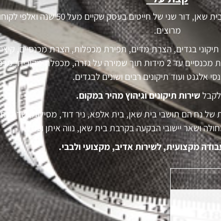
("טורקו") חייט מקצועי בבית שאן, דור שני של חייטים בעסק שקיים מעל 50 שנה ואל
מרוצים.
 תיקוני בגדים, הצרת מדים, תפירת מכפלות, הצרת מכנסיים, קיצור
שרוולים ואורכים של ג'קט בלייזר, הצרת מכנסיים עד 2 מידות תוך שמירה על גזרה, מכפלת מקורית,
 אלגנט ועוד תיקונים רבים ושונים לבגדים.
 לקבל
שירות תיקונים וגיהוץ מהיר במקום.
ל נח הם תושבי בית שאן, בית אלפא, ניר דוד, מסילות, שדה נחו
ולה ושאר יישובי הבקעה בקרבת בית שאן, נווה איתן ועוד.
ודה מקצועית, לשירות אדיב, מקצועי ולבבי.