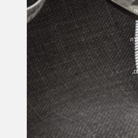
פי לקוחות
 מכפלת
ם,