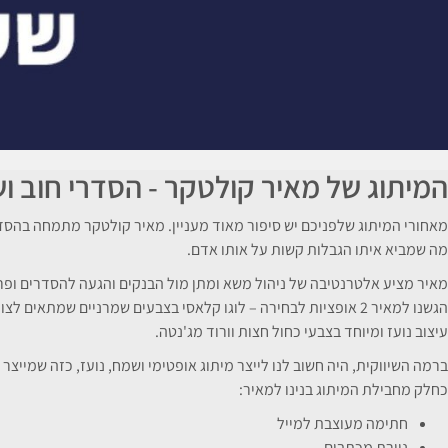
המיתוג של מאיר קולטקר - הסדרי חוב וש
מאחורי המיתוג שלפניכם יש סיפור מאוד מעניין. מאיר קולטקר מתמחה בהסדרת
מה שמביא איתו הגבלות קשות על אותו אדם.
מאיר מציע אלטרנטיבה של ניהול משא ומתן מול הבנקים והגעה להסדרים ופריס
הגשנו למאיר 2 אופציות לבחירה – לוגו קלאסי בצבעים שמרניים שמתאים לצווארון לבן, ואת הלוגו הזה, שאתם רואים כאן.
עיצוב נועז ומיוחד בצבעי כחול חצות וורוד מג'נטה.
ברמה השיווקית, היה חשוב לנו לייצר מיתוג אופטימי ושמח, נועז, כזה שמיי
כחלק מחבילת המיתוג בנינו למאיר:
חתימה מעוצבת למייל
ניירת מכתבים